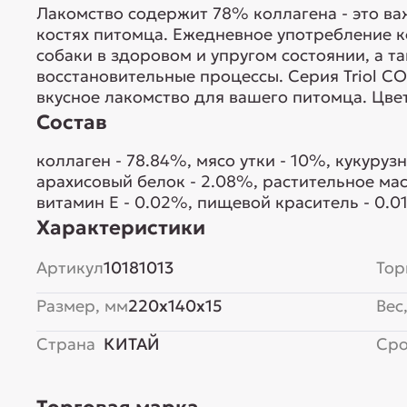
Лакомство содержит 78% коллагена - это важ
костях питомца. Ежедневное употребление 
собаки в здоровом и упругом состоянии, а т
восстановительные процессы. Серия Triol CO
вкусное лакомство для вашего питомца. Цвет:
Состав
коллаген - 78.84%, мясо утки - 10%, кукуруз
арахисовый белок - 2.08%, растительное мас
витамин Е - 0.02%, пищевой краситель - 0.0
Характеристики
Артикул
10181013
Тор
Размер, мм
220x140x15
Вес,
Страна
КИТАЙ
Сро