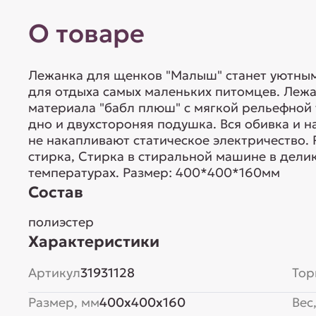
О товаре
Лежанка для щенков "Малыш" станет уютны
для отдыха самых маленьких питомцев. Леж
материала "бабл плюш" с мягкой рельефной 
дно и двухстороняя подушка. Вся обивка и н
не накапливают статическое электричество. 
стирка, Стирка в стиральной машине в дели
температурах. Размер: 400*400*160мм
Состав
полиэстер
Характеристики
Артикул
31931128
Тор
Размер, мм
400x400x160
Вес,