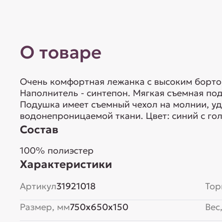
О товаре
Очень комфортная лежанка c высоким борто
Наполнитель - синтепон. Мягкая съемная по
Подушка имеет съемный чехол на молнии, уд
водонепроницаемой ткани. Цвет: синий с го
Состав
100% полиэстер
Характеристики
Артикул
31921018
Тор
Размер, мм
750x650x150
Вес,