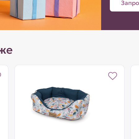
Запро
же