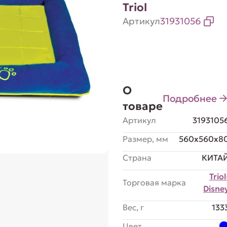
Triol
Артикул
31931056
О
Подробнее
товаре
Артикул
3193105
Размер, мм
560x560x8
Страна
КИТА
Triol
Торговая марка
Disne
Вес, г
133
Цвет