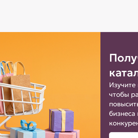
Полу
ката
Изучите 
чтобы р
повысит
бизнеса 
конкуре