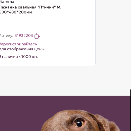
Gamma
Лежанка овальная "Птички" М,
600*480*200мм
Артикул
31932203
Зарегистрируйтесь
для отображения цены
В наличии <1000 шт.