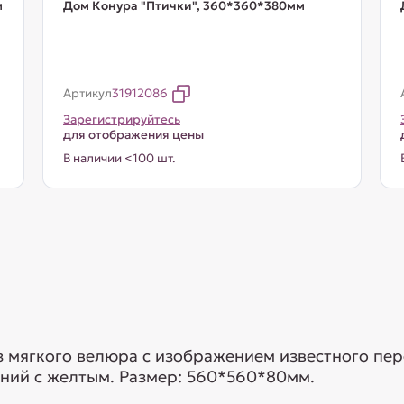
м
Дом Конура "Птички", 360*360*380мм
Артикул
31912086
Зарегистрируйтесь
для отображения цены
В наличии <100 шт.
з мягкого велюра с изображением известного пер
иний с желтым. Размер: 560*560*80мм.