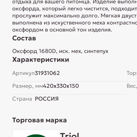
отдыха для вашего питомца. Изделие выпол
оксфорда, который легко чистится, подходи
прослужит максимально долго. Мягкая двуст
выполнена из искуственного меха контрастн
оксфордом в основной тон изделия.
Состав
Оксфорд 1680D, иск. мех, синтепух
Характеристики
Артикул
31931062
Тор
Размер, мм
420x330x150
Вес,
Страна
РОССИЯ
Торговая марка
Triol