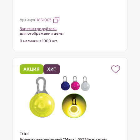
Артикул
11651003
Зарегистрируйтесь
для отображения цены
В наличии >1000 шт.
АКЦИЯ
ХИТ
Triol
Брелок светодиодный "Маяк", 55*35мм, серия