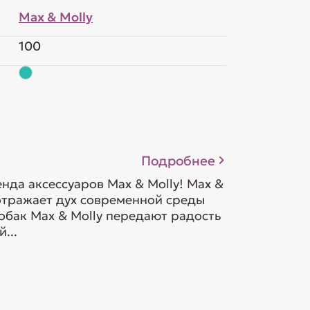
Max & Molly
100
Подробнее
да аксессуаров Max & Molly! Max &
 отражает дух современной среды
обак Max & Molly передают радость
...