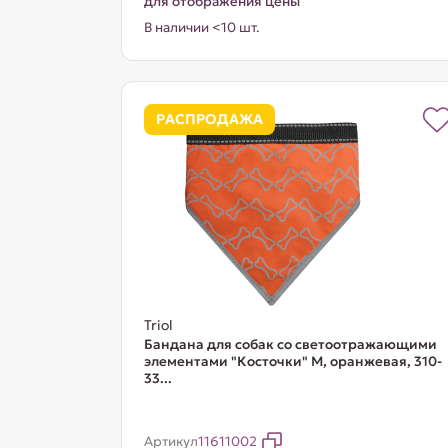
для отображения цены
В наличии <10 шт.
РАСПРОДАЖА
Triol
Бандана для собак со светоотражающими
элементами "Косточки" M, оранжевая, 310-
33...
Артикул
11611002