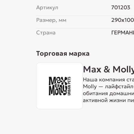
Артикул
701203
Размер, мм
290x100
Страна
ГЕРМАН
Торговая марка
Max & Moll
Наша компания ста
Molly — лайфстайл
обитания домашних
активной жизни пи