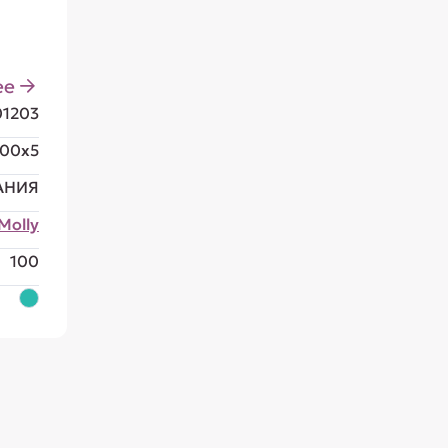
ее
01203
100x5
АНИЯ
Molly
100