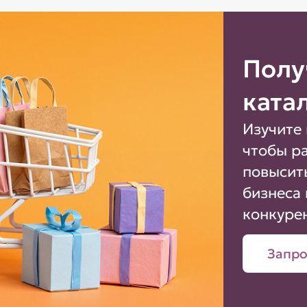
Полу
ката
Изучите 
чтобы р
повысит
бизнеса 
конкуре
Запро