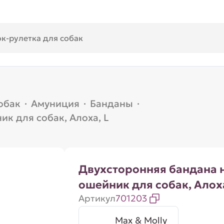
обак
·
Амуниция
·
Банданы
·
к для собак, Алоха, L
Двухсторонняя бандана 
ошейник для собак, Алоха
Артикул
701203
Max & Molly