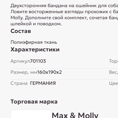
Двухсторонняя бандана на ошейник для соба
Ловите восторженные взгляды прохожих с б
Molly. Дополните свой комплект, сочетая б
шлейкой и поводком.
Состав
Полиэфирная ткань
Характеристики
Артикул
701103
Тор
Размер, мм
160x190x2
Вес,
Страна
ГЕРМАНИЯ
Цве
Торговая марка
Max & Molly