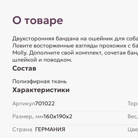
О товаре
Двухсторонняя бандана на ошейник для соба
Ловите восторженные взгляды прохожих с б
Molly. Дополните свой комплект, сочетая б
шлейкой и поводком.
Состав
Полиэфирная ткань
Характеристики
Артикул
701022
Тор
Размер, мм
160x190x2
Вес,
Страна
ГЕРМАНИЯ
Цве