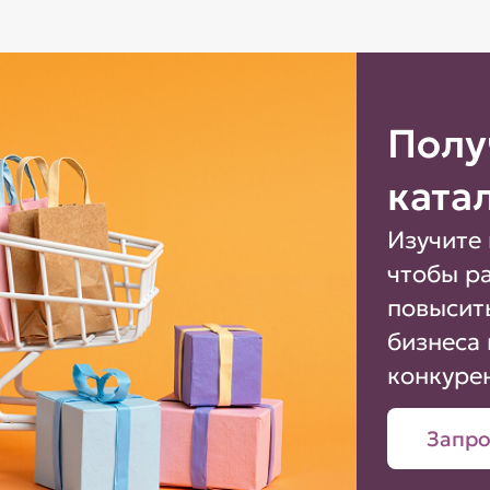
Полу
ката
Изучите 
чтобы р
повысит
бизнеса 
конкуре
Запро