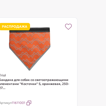
РАСПРОДАЖА
Triol
Бандана для собак со светоотражающими
элементами "Косточки" S, оранжевая, 250-
27...
Артикул
11611001