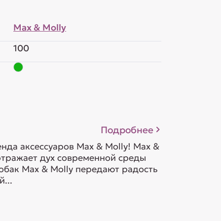
Max & Molly
100
Подробнее
да аксессуаров Max & Molly! Max &
 отражает дух современной среды
обак Max & Molly передают радость
...