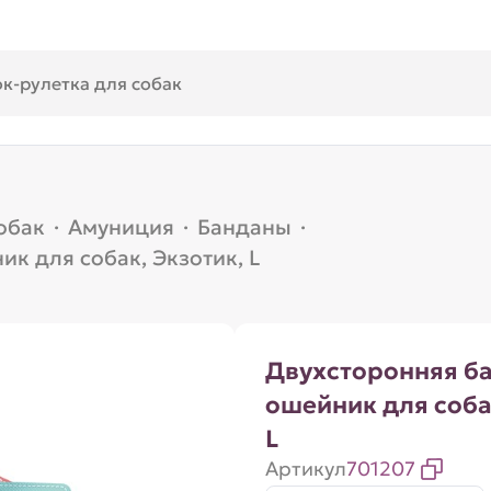
обак
·
Амуниция
·
Банданы
·
к для собак, Экзотик, L
Двухсторонняя ба
ошейник для соба
L
Артикул
701207