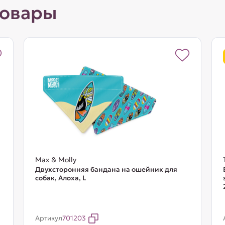
товары
Max & Molly
Двухсторонняя бандана на ошейник для
собак, Алоха, L
Артикул
701203