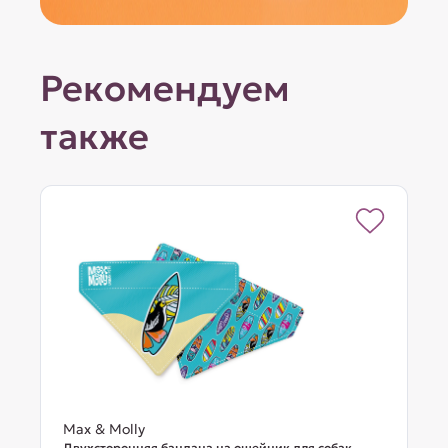
Рекомендуем
также
Max & Molly
Двухсторонняя бандана на ошейник для собак,