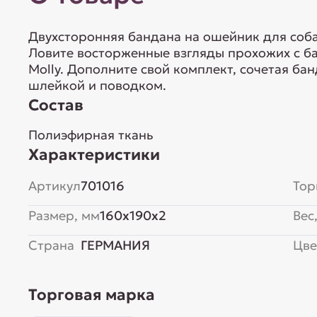
Двухсторонняя бандана на ошейник для соба
Ловите восторженные взгляды прохожих с б
Molly. Дополните свой комплект, сочетая б
шлейкой и поводком.
Состав
Полиэфирная ткань
Характеристики
Артикул
701016
Тор
Размер, мм
160x190x2
Вес,
Страна
ГЕРМАНИЯ
Цве
Торговая марка