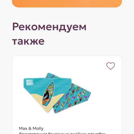
Рекомендуем
также
Max & Molly
Двухсторонняя бандана на ошейник для собак,