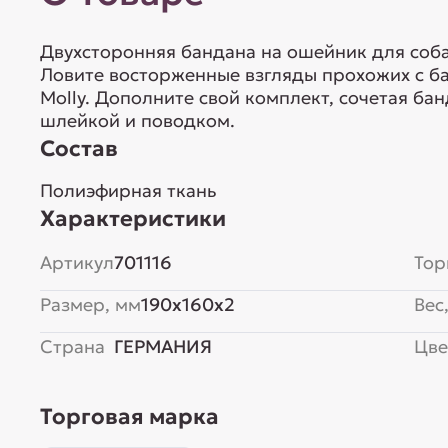
Двухсторонняя бандана на ошейник для соба
Ловите восторженные взгляды прохожих с б
Molly. Дополните свой комплект, сочетая б
шлейкой и поводком.
Состав
Полиэфирная ткань
Характеристики
Артикул
701116
Тор
Размер, мм
190x160x2
Вес,
Страна
ГЕРМАНИЯ
Цве
Торговая марка