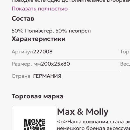
Показать полностью
Состав
50% Полиэстер, 50% неопрен
Характеристики
Артикул
227008
Тор
Размер, мм
200x25x80
Вес,
Страна
ГЕРМАНИЯ
Торговая марка
Max & Molly
<p>Наша компания стала э
немецкого бренда аксессуа