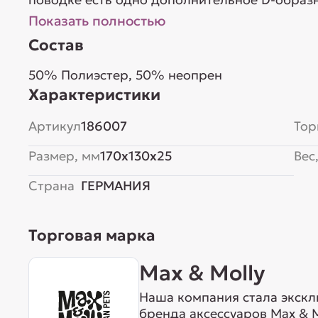
Показать полностью
Состав
50% Полиэстер, 50% неопрен
Характеристики
Артикул
186007
Тор
Размер, мм
170x130x25
Вес,
Страна
ГЕРМАНИЯ
Торговая марка
Max & Molly
Наша компания стала экск
бренда аксессуаров Max & M