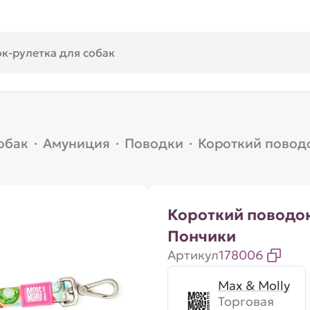
обак
·
Амуниция
·
Поводки
·
Короткий поводо
Короткий поводок
Пончики
Артикул
178006
Max & Molly
Торговая