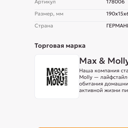
Артикул
178006
Размер, мм
190x15x
Страна
ГЕРМАН
Торговая марка
Max & Moll
Наша компания ста
Molly — лайфстайл
обитания домашних
активной жизни пи