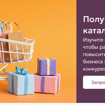
Полу
ката
Изучите 
чтобы р
повысит
бизнеса 
конкуре
Запро