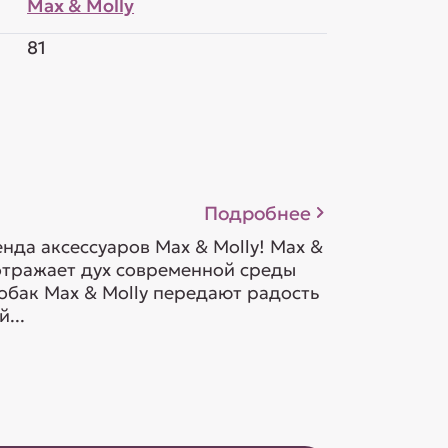
Max & Molly
81
Подробнее
да аксессуаров Max & Molly! Max &
 отражает дух современной среды
обак Max & Molly передают радость
...