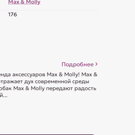
Max & Molly
176
Подробнее
да аксессуаров Max & Molly! Max &
 отражает дух современной среды
обак Max & Molly передают радость
...