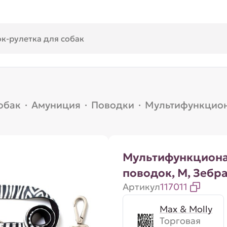
обак
·
Амуниция
·
Поводки
·
Мультифункцион
Мультифункцион
поводок, M, Зебр
Артикул
117011
Max & Molly
Торговая