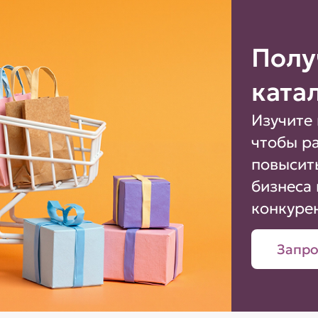
Полу
ката
Изучите 
чтобы р
повысит
бизнеса 
конкуре
Запро