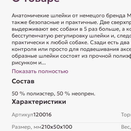
Анатомичекие шлейки от немецого бренда Ma
также безопасные и практичные. Две сверх
выдерживают вес собаки в 5 раз больше, а 
бесступенчатую регулировку шлейки и, след
практически к любой собаке. Сзади есть дв
контроля или просто для подвешивания аксе
образные шлейки состоят из прочной полиэ
рисунком и...
Показать полностью
Состав
50 % полиэстер, 50 % неопрен.
Характеристики
Артикул
120016
Тор
Размер, мм
210x50x100
Вес,