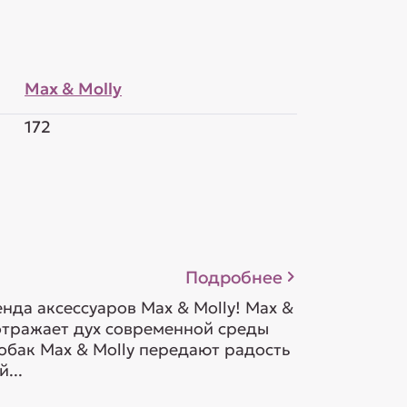
Max & Molly
172
Подробнее
да аксессуаров Max & Molly! Max &
 отражает дух современной среды
обак Max & Molly передают радость
...