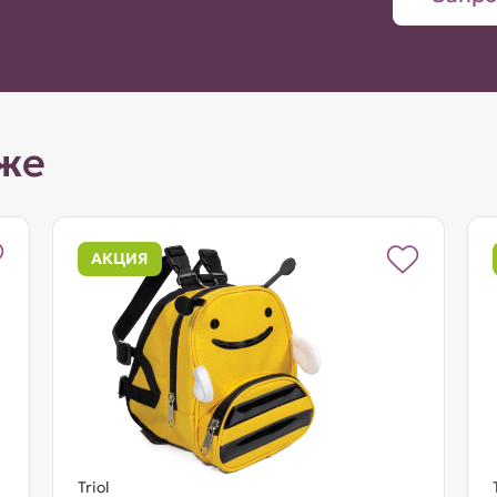
же
АКЦИЯ
Triol