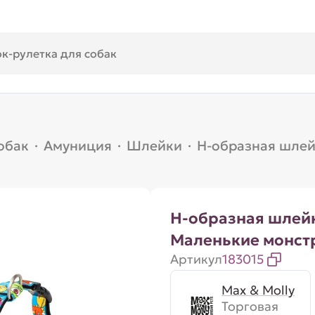
обак
·
Амуниция
·
Шлейки
·
Н-образная шлей
Н-образная шлейк
Маленькие монст
Артикул
183015
Max & Molly
Торговая