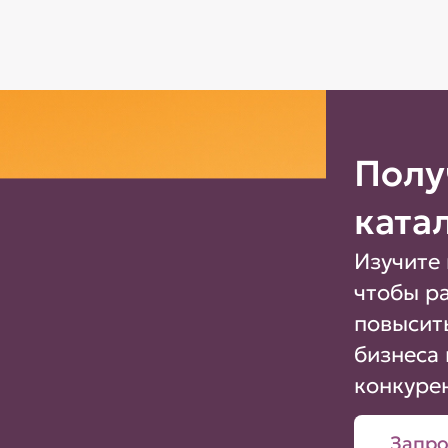
Полу
ката
Изучите 
чтобы р
повысит
бизнеса 
конкуре
Запро