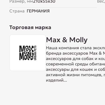
Размер, мм
210x55x30
Вес,
Страна
ГЕРМАНИЯ
Торговая марка
Max & Molly
Наша компания стала экск
бренда аксессуаров Max & M
аксессуаров для собак и ко
современной среды обитан
аксессуары для кошек и со
активной жизни питомцев, 
изделий...