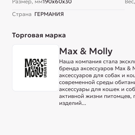
Размер, мм
190x60x30
Вес,
Страна
ГЕРМАНИЯ
Торговая марка
Max & Molly
Наша компания стала экск
бренда аксессуаров Max & M
аксессуаров для собак и ко
современной среды обитан
аксессуары для кошек и со
активной жизни питомцев, 
изделий...