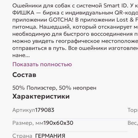
Ошейники для собак с системой Smart ID. У 
ФИШКА — бирка с индивидуальным QR-кодом
приложении GOTCHA! В приложении Lost & F
питомца. Нашедший, который отсканирует м
необходимую для быстрого воссоединения пи
можно увидеть географическое местоположе
отправиться в путь. Все ошейники изготовле
нане...
Показать полностью
Состав
50% Полиэстер, 50% неопрен
Характеристики
Артикул
179083
Тор
Размер, мм
190x60x30
Вес,
Страна
ГЕРМАНИЯ