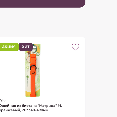
АКЦИЯ
ХИТ
Triol
Ошейник из биотана "Матрица" M,
оранжевый, 20*340-490мм