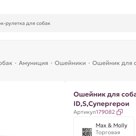
обак
·
Амуниция
·
Ошейники
·
Ошейник для с
Ошейник для соб
ID,S,Супергерои
Артикул
179082
Max & Molly
Торговая