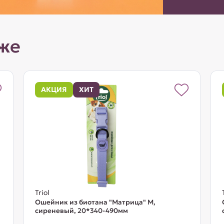
же
АКЦИЯ
ХИТ
Triol
Ошейник из биотана "Матрица" M,
сиреневый, 20*340-490мм