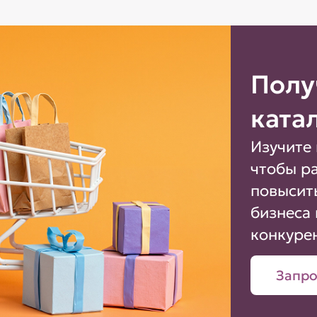
Полу
ката
Изучите 
чтобы р
повысит
бизнеса 
конкуре
Запро