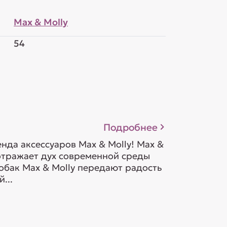
Max & Molly
54
Подробнее
да аксессуаров Max & Molly! Max &
 отражает дух современной среды
обак Max & Molly передают радость
...