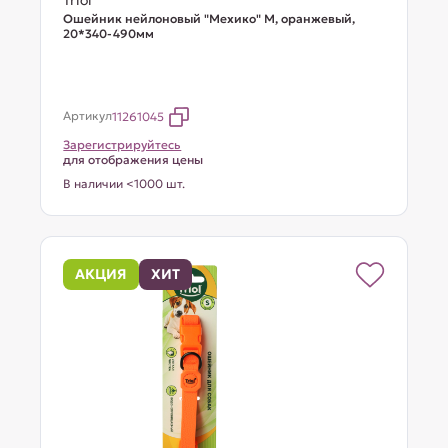
Triol
Ошейник нейлоновый "Мехико" M, оранжевый,
20*340-490мм
Артикул
11261045
Зарегистрируйтесь
для отображения цены
В наличии <1000 шт.
АКЦИЯ
ХИТ