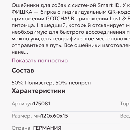
Ошейники для собак с системой Smart ID. У 
ФИШКА — бирка с индивидуальным QR-кодом
приложении GOTCHA! В приложении Lost & F
питомца. Нашедший, который отсканирует м
необходимую для быстрого воссоединения пи
можно увидеть географическое местоположе
отправиться в путь. Все ошейники изготовле
нане...
Показать полностью
Состав
50% Полиэстер, 50% неопрен
Характеристики
Артикул
175081
Тор
Размер, мм
120x60x15
Вес,
Страна
ГЕРМАНИЯ