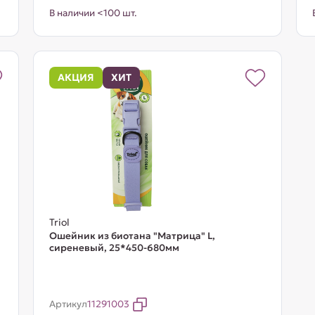
В наличии <100 шт.
АКЦИЯ
ХИТ
Triol
Ошейник из биотана "Матрица" L,
сиреневый, 25*450-680мм
Артикул
11291003