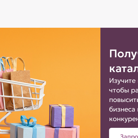
Полу
ката
Изучите 
чтобы р
повысит
бизнеса 
конкуре
Запро