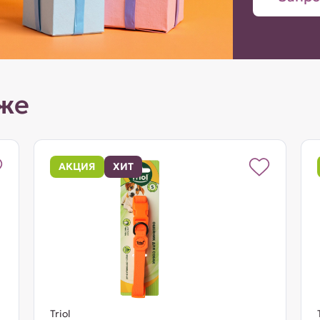
же
АКЦИЯ
ХИТ
Triol