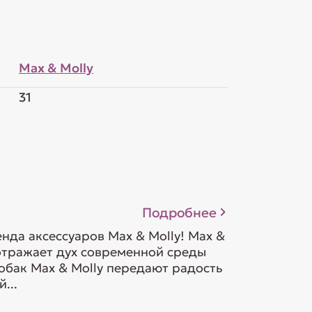
Max & Molly
31
Подробнее
да аксессуаров Max & Molly! Max &
 отражает дух современной среды
обак Max & Molly передают радость
...