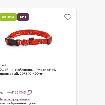
АКЦИЯ
ХИТ
Triol
Ошейник нейлоновый "Мехико" M,
оранжевый, 20*340-490мм
Артикул
11261045
Зарегистрируйтесь
для отображения цены