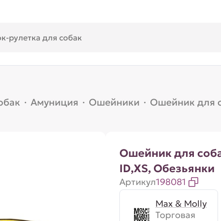
обак
·
Амуниция
·
Ошейники
·
Ошейник для с
Ошейник для соб
ID,XS, Обезьянки
Артикул
198081
Max & Molly
Торговая