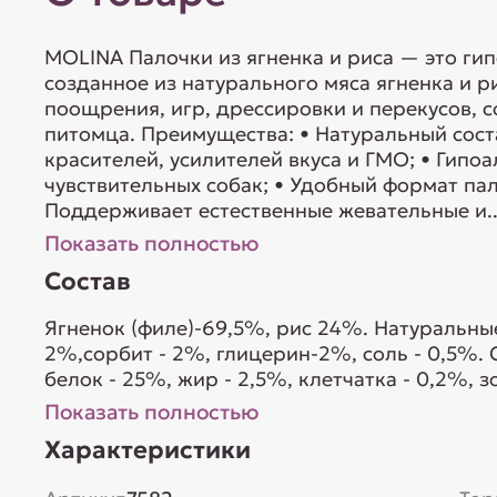
MOLINA Палочки из ягненка и риса — это ги
созданное из натурального мяса ягненка и 
поощрения, игр, дрессировки и перекусов, с
питомца. Преимущества: • Натуральный сост
красителей, усилителей вкуса и ГМО; • Гип
чувствительных собак; • Удобный формат па
Поддерживает естественные жевательные и..
Показать полностью
Состав
Ягненок (филе)-69,5%, рис 24%. Натуральны
2%,сорбит - 2%, глицерин-2%, соль - 0,5%.
белок - 25%, жир - 2,5%, клетчатка - 0,2%, 
Энергетическая ценность на 100 г: 305 ккал
Показать полностью
куриных яиц, сои, арахиса, козьего молока, 
Характеристики
индейки, утки,...