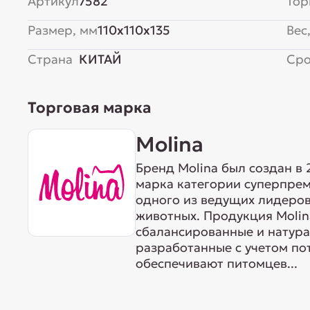
Артикул
7582
Тор
Размер, мм
110x110x135
Вес,
Страна
КИТАЙ
Сро
Торговая марка
Molina
Бренд Molina был создан в 
марка категории суперпр
одного из ведущих лидеров
животных. Продукция Molin
сбалансированные и натура
разработанные с учетом по
обеспечивают питомцев...