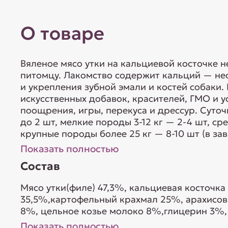
О товаре
Вяленое мясо утки на кальциевой косточке 
питомцу. Лакомство содержит кальций — н
и укрепления зубной эмали и костей собаки.
искусственных добавок, красителей, ГМО и у
поощрения, игры, перекуса и дрессур. Суточ
до 2 шт, мелкие породы 3-12 кг — 2-4 шт, ср
крупные породы более 25 кг — 8-10 шт (в зав
Показать полностью
Состав
Мясо утки(филе) 47,3%, кальциевая косточка
35,5%,картофельный крахмал 25%, арахисов
8%, цельное козье молоко 8%,глицерин 3%,
соль 0,4%,сорбат калия 0,1%) - 48%. Нату
Показать полностью