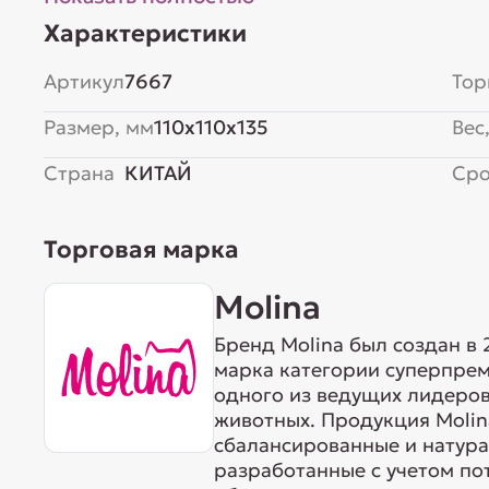
крахмал 0,5%, сорбит 2%, глицерин 2%, со
Характеристики
веществ: белок 26%,...
Артикул
7667
Тор
Размер, мм
110x110x135
Вес,
Страна
КИТАЙ
Сро
Торговая марка
Molina
Бренд Molina был создан в 
марка категории суперпр
одного из ведущих лидеров
животных. Продукция Molin
сбалансированные и натура
разработанные с учетом по