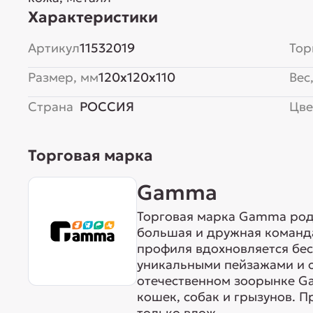
Характеристики
Артикул
11532019
Тор
Размер, мм
120x120x110
Вес,
Страна
РОССИЯ
Цве
Торговая марка
Gamma
Торговая марка Gamma родо
большая и дружная команда
профиля вдохновляется бе
уникальными пейзажами и 
отечественном зоорынке G
кошек, собак и грызунов. 
только влож...