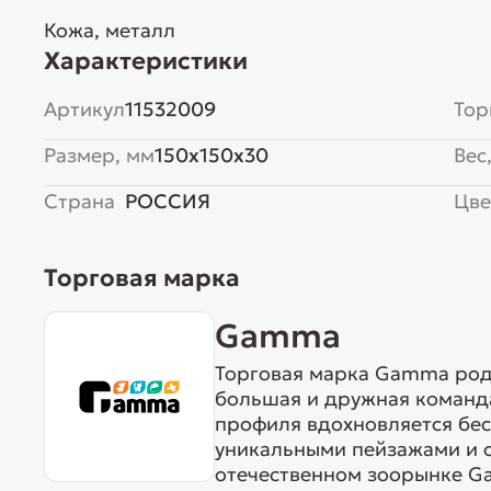
Кожа, металл
Характеристики
Артикул
11532009
Тор
Размер, мм
150x150x30
Вес,
Страна
РОССИЯ
Цве
Торговая марка
Gamma
Торговая марка Gamma родо
большая и дружная команда
профиля вдохновляется бе
уникальными пейзажами и 
отечественном зоорынке G