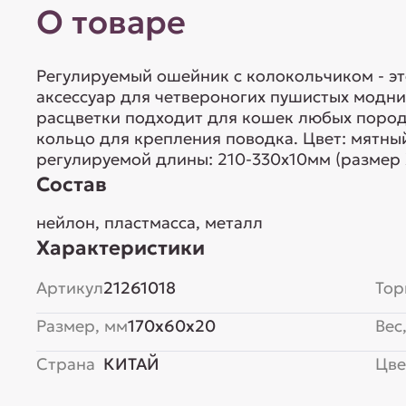
О товаре
Регулируемый ошейник с колокольчиком - э
аксессуар для четвероногих пушистых модн
раcцветки подходит для кошек любых пород 
кольцо для крепления поводка. Цвет: мятны
регулируемой длины: 210-330х10мм (размер 
Состав
нейлон, пластмасса, металл
Характеристики
Артикул
21261018
Тор
Размер, мм
170x60x20
Вес,
Страна
КИТАЙ
Цве