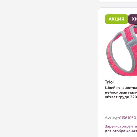
АКЦИЯ
Х
Triol
Шлейка-жилетка
нейлоновая мали
обхват груди 32
Артикул
11361030
Зарегистрируйте
для отображени