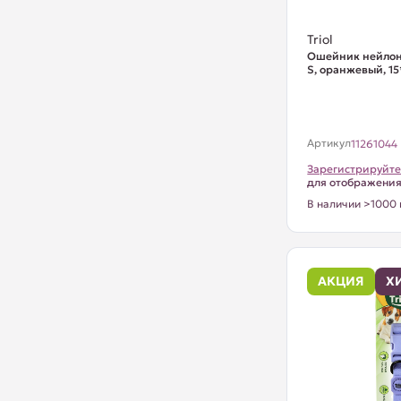
Triol
Ошейник нейлон
S, оранжевый, 1
Артикул
11261044
Зарегистрируйте
для отображени
В наличии >1000 
АКЦИЯ
Х