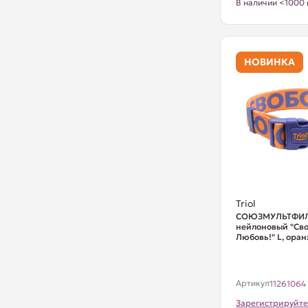
В наличии <1000 
НОВИНКА
Triol
СОЮЗМУЛЬТФИЛ
нейлоновый "Сво
Любовь!" L, оран
Артикул
11261064
Зарегистрируйте