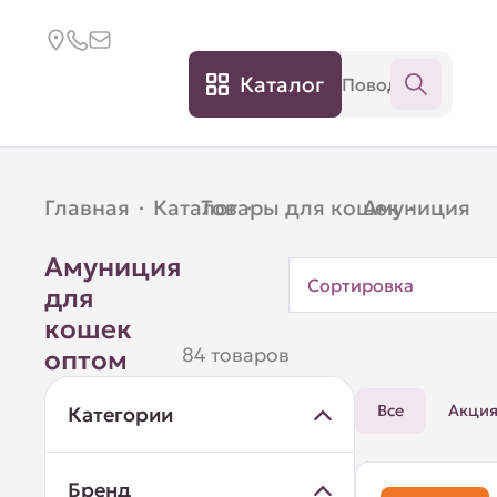
Каталог
Главная
·
Каталог
Товары для кошек
·
Амуниция
·
Амуниция
Сортировка
для
кошек
84 товаров
оптом
Все
Акци
Категории
Бренд