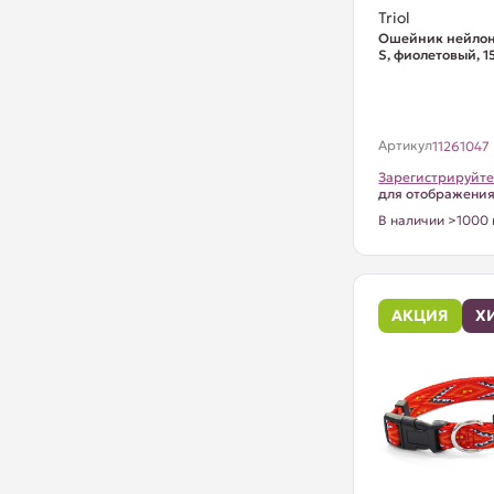
Triol
Ошейник нейлон
S, фиолетовый, 
Артикул
11261047
Зарегистрируйте
для отображени
В наличии >1000 
АКЦИЯ
Х