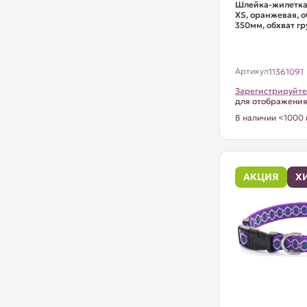
Шлейка-жилетка 
XS, оранжевая, о
350мм, обхват гру
Артикул
11361091
Зарегистрируйте
для отображени
В наличии <1000 
АКЦИЯ
Х