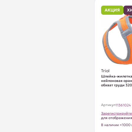
АКЦИЯ
Х
Triol
Шлейка-жилетка
нейлоновая оран
обхват груди 32
Артикул
11361024
Зарегистрируйте
для отображени
В наличии <1000 