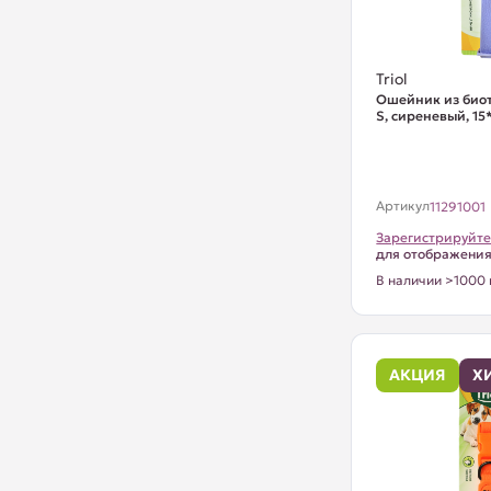
Triol
Ошейник из био
S, сиреневый, 1
Артикул
11291001
Зарегистрируйте
для отображени
В наличии >1000 
АКЦИЯ
Х