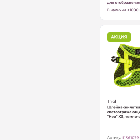
для отображени
В наличии <1000 
АКЦИЯ
Triol
Шлейка-жилетка 
светоотражающ
"Нео" XS, темно-с
Артикул
11361079