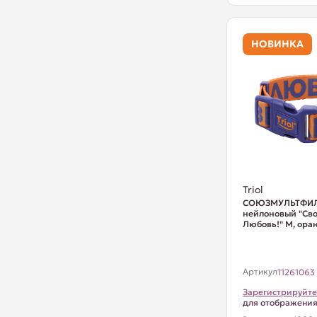
НОВИНКА
Triol
СОЮЗМУЛЬТФИЛ
нейлоновый "Сво
Любовь!" M, оран
Артикул
11261063
Зарегистрируйте
для отображени