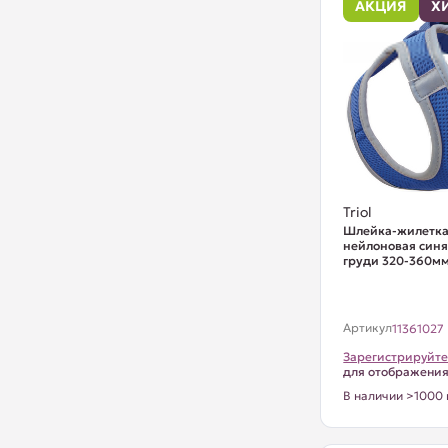
АКЦИЯ
Х
Triol
Шлейка-жилетка
нейлоновая синя
груди 320-360м
Артикул
11361027
Зарегистрируйте
для отображени
В наличии >1000 