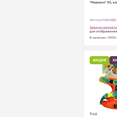
"Марокко" XS, кор
Артикул
11361083
Зарегистрируйте
для отображени
В наличии <1000 
АКЦИЯ
Х
Triol