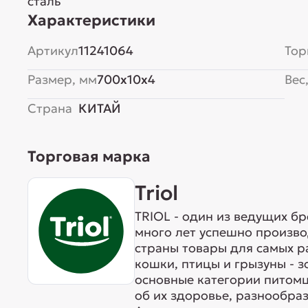
сталь
Характеристики
Артикул
11241064
Тор
Размер, мм
700x10x4
Вес,
Страна
КИТАЙ
Торговая марка
Triol
TRIOL - один из ведущих б
много лет успешно произво
страны товары для самых р
кошки, птицы и грызуны - 
основные категории питомц
об их здоровье, разнообра