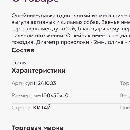
Ошейник-удавка однорядный из металлическ
выгула активных и сильных собак. Звенья им
скреплены между собой, благодаря чему шер
сильном натяжении. Ошейник имеет специал
поводка. Диаметр проволоки - 2мм, длина - 
Состав
сталь
Характеристики
Артикул
11241003
Тор
Размер, мм
100x50x10
Вес,
Страна
КИТАЙ
Цве
Торговая марка