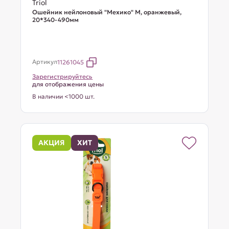
Triol
Ошейник нейлоновый "Мехико" M, оранжевый,
20*340-490мм
Артикул
11261045
Зарегистрируйтесь
для отображения цены
В наличии <1000 шт.
АКЦИЯ
ХИТ