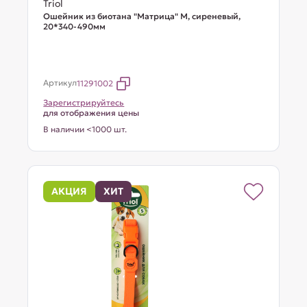
Triol
Ошейник из биотана "Матрица" M, сиреневый,
20*340-490мм
Артикул
11291002
Зарегистрируйтесь
для отображения цены
В наличии <1000 шт.
АКЦИЯ
ХИТ