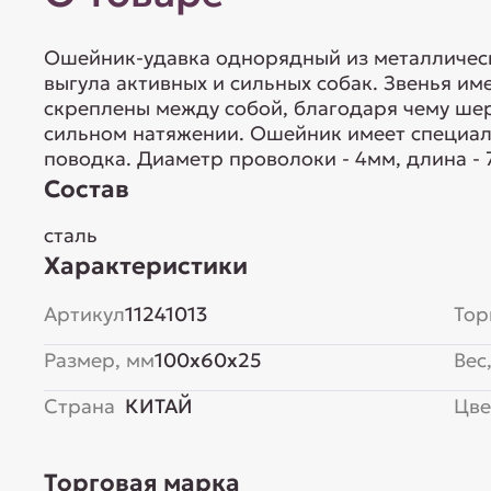
Ошейник-удавка однорядный из металлическ
выгула активных и сильных собак. Звенья им
скреплены между собой, благодаря чему шер
сильном натяжении. Ошейник имеет специал
поводка. Диаметр проволоки - 4мм, длина -
Состав
сталь
Характеристики
Артикул
11241013
Тор
Размер, мм
100x60x25
Вес,
Страна
КИТАЙ
Цве
Торговая марка