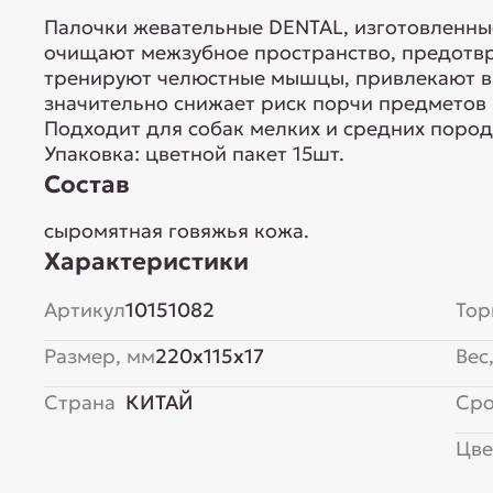
Палочки жевательные DENTAL, изготовленны
очищают межзубное пространство, предотвр
тренируют челюстные мышцы, привлекают вн
значительно снижает риск порчи предметов 
Подходит для собак мелких и средних пород. Р
Упаковка: цветной пакет 15шт.
Состав
сыромятная говяжья кожа.
Характеристики
Артикул
10151082
Тор
Размер, мм
220x115x17
Вес,
Страна
КИТАЙ
Сро
Цве