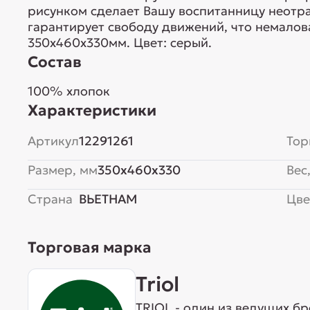
рисунком сделает Вашу воспитанницу неотр
гарантирует свободу движений, что немалов
350х460х330мм. Цвет: серый.
Состав
100% хлопок
Характеристики
Артикул
12291261
Тор
Размер, мм
350x460x330
Вес,
Страна
ВЬЕТНАМ
Цве
Торговая марка
Triol
TRIOL - один из ведущих б