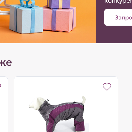
конкуре
Запро
же