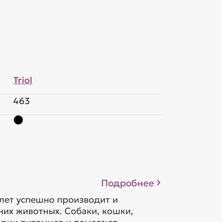
Triol
463
Подробнее
 лет успешно производит и
их животных. Собаки, кошки,