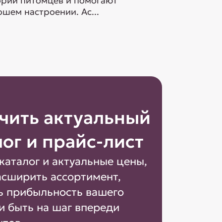
гории питомцев и помогают
шем настроении. Ас...
чить актуальный
лог и прайс-лист
каталог и актуальные цены,
асширить ассортимент,
ь прибыльность вашего
и быть на шаг впереди