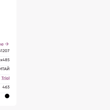
ее
61207
0x485
ИТАЙ
Triol
463