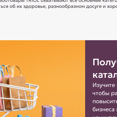
 зоотовары TRIOL охватывают все основные кате
ься об их здоровье, разнообразном досуге и хоро
Полу
ката
Изучите 
чтобы р
повысит
бизнеса 