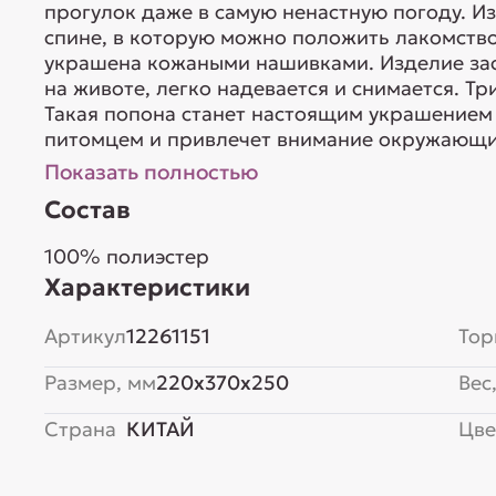
прогулок даже в самую ненастную погоду. И
спине, в которую можно положить лакомство
украшена кожаными нашивками. Изделие зас
на животе, легко надевается и снимается. Т
Такая попона станет настоящим украшением
питомцем и привлечет внимание окружающих.
Показать полностью
Состав
100% полиэстер
Характеристики
Артикул
12261151
Тор
Размер, мм
220x370x250
Вес,
Страна
КИТАЙ
Цве