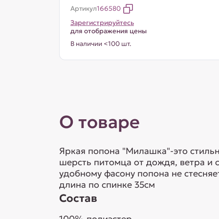
Артикул
166580
Зарегистрируйтесь
для отображения цены
В наличии <100 шт.
О товаре
Яркая попона "Милашка"-это стиль
шерсть питомца от дождя, ветра и 
удобному фасону попона не стесняет
длина по спинке 35см
Состав
100% полиэстер