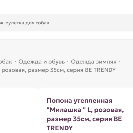
обак
·
Одежда и обувь
·
Одежда зимняя
·
 розовая, размер 35см, серия BE TRENDY
Попона утепленная
"Милашка " L, розовая,
размер 35см, серия BE
TRENDY