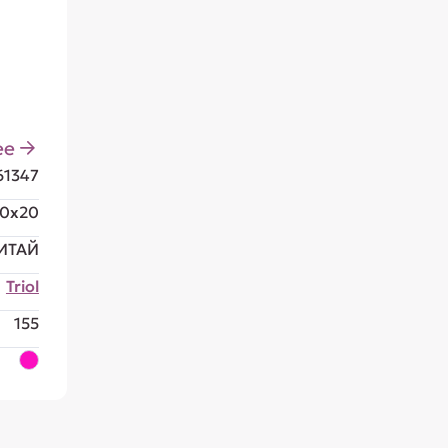
ее
61347
10x20
ИТАЙ
Triol
155