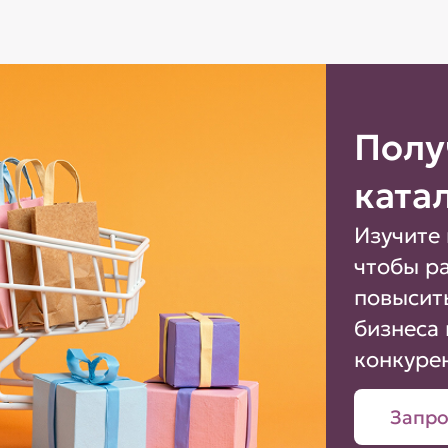
Полу
ката
Изучите 
чтобы р
повысит
бизнеса 
конкуре
Запро