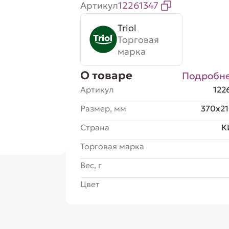
Артикул
12261347
Triol
Торговая
марка
О товаре
Подробн
Артикул
122
Размер, мм
370x2
Страна
К
Торговая марка
Вес, г
Цвет