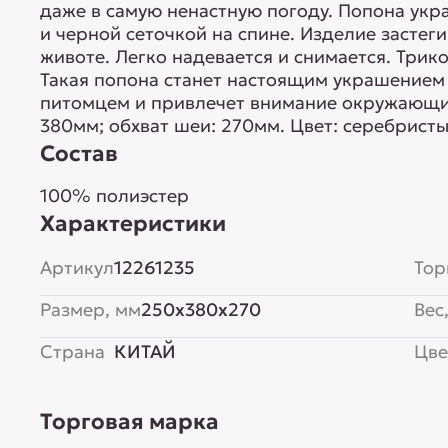
даже в самую ненастную погоду. Попона ук
и черной сеточкой на спине. Изделие застег
животе. Легко надевается и снимается. Трик
Такая попона станет настоящим украшением
питомцем и привлечет внимание окружающих
380мм; обхват шеи: 270мм. Цвет: серебристы
Состав
100% полиэстер
Характеристики
Артикул
12261235
Тор
Размер, мм
250x380x270
Вес,
Страна
КИТАЙ
Цве
Торговая марка