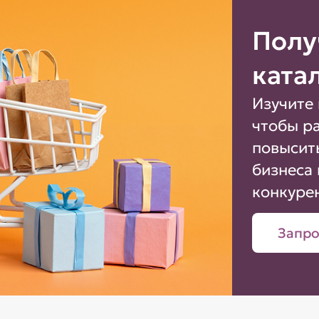
Полу
ката
Изучите 
чтобы р
повысит
бизнеса 
конкуре
Запро