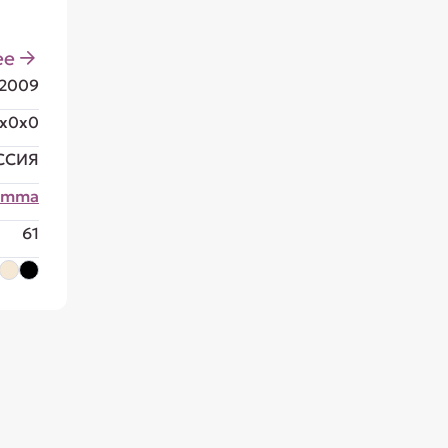
ее
32009
x0x0
ССИЯ
amma
61