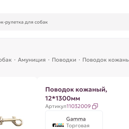
обак
·
Амуниция
·
Поводки
·
Поводок кожаны
Поводок кожаный,
12*1300мм
Артикул
11032009
Gamma
Торговая