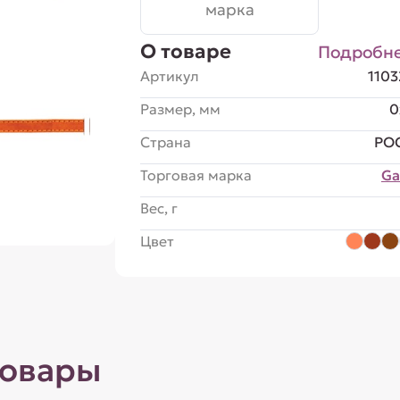
марка
О товаре
Подробн
Артикул
110
Размер, мм
0
Страна
РО
Торговая марка
G
Вес, г
Цвет
товары