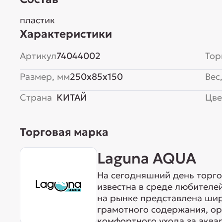
пластик
Характеристики
Артикул
74044002
Тор
Размер, мм
250x85x150
Вес,
Страна
КИТАЙ
Цве
Торговая марка
Laguna AQUA
На сегодняшний день торг
известна в среде любителе
на рынке представлена ши
грамотного содержания, о
комфортного ухода за акв