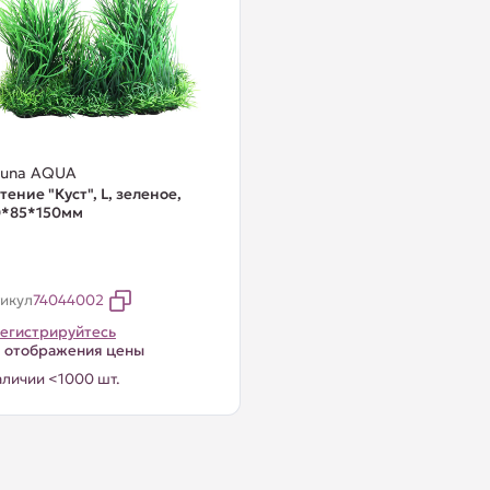
guna AQUA
тение "Куст", L, зеленое,
0*85*150мм
икул
74044002
егистрируйтесь
 отображения цены
аличии <1000 шт.