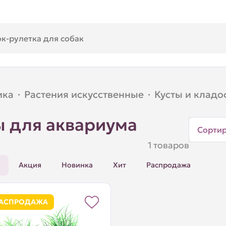
ика
·
Растения искусственные
·
Кусты и клад
ы для аквариума
Сорти
1 товаров
Акция
Новинка
Хит
Распродажа
АСПРОДАЖА