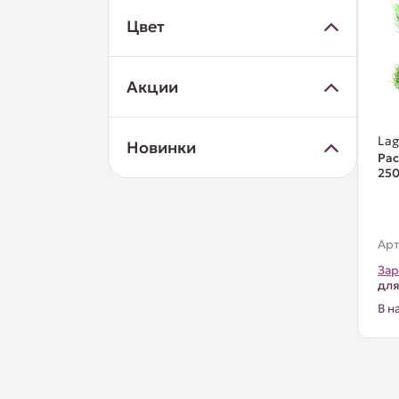
Цвет
Акции
La
Новинки
Рас
25
Арт
Зар
для
В н