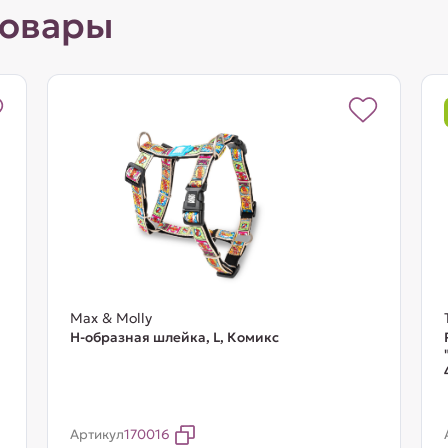
товары
Max & Molly
Н-образная шлейка, L, Комикс
Артикул
170016