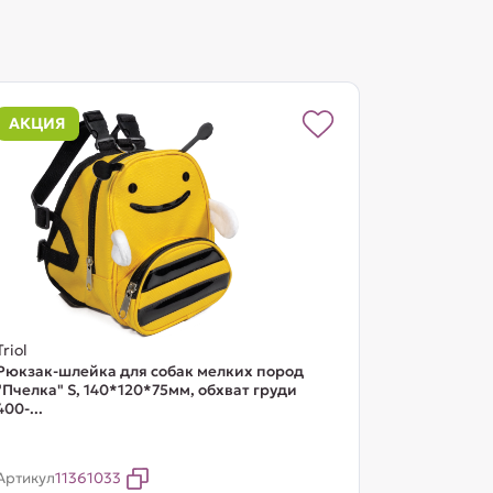
АКЦИЯ
Triol
Рюкзак-шлейка для собак мелких пород
"Пчелка" S, 140*120*75мм, обхват груди
400-...
Артикул
11361033