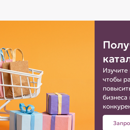
Полу
ката
Изучите 
чтобы р
повысит
бизнеса 
конкуре
Запро