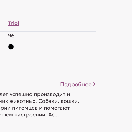
Triol
96
Подробнее
 лет успешно производит и
их животных. Собаки, кошки,
гории питомцев и помогают
шем настроении. Ас...