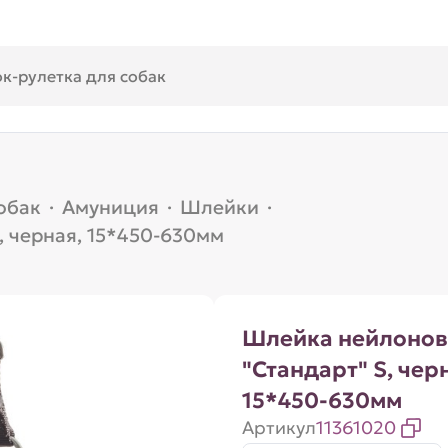
обак
·
Амуниция
·
Шлейки
·
, черная, 15*450-630мм
Шлейка нейлонов
"Стандарт" S, чер
15*450-630мм
Артикул
11361020