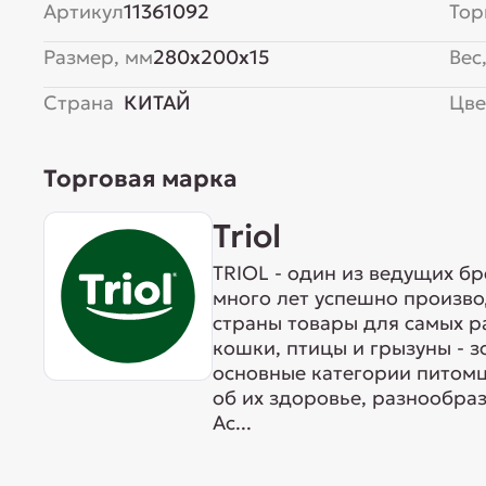
Артикул
11361092
Тор
Размер, мм
280x200x15
Вес,
Страна
КИТАЙ
Цве
Торговая марка
Triol
TRIOL - один из ведущих б
много лет успешно произво
страны товары для самых р
кошки, птицы и грызуны - 
основные категории питомц
об их здоровье, разнообра
Ас...