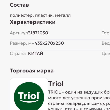
Состав
полиэстер, пластик, металл
Характеристики
Артикул
31871050
Тор
Размер, мм
435x270x250
Вес,
Страна
КИТАЙ
Цве
Торговая марка
Triol
TRIOL - один из ведущих б
много лет успешно произво
страны товары для самых р
кошки, птицы и грызуны - 