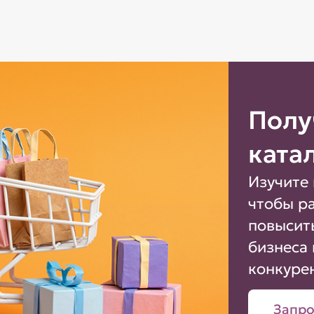
Полу
ката
Изучите 
чтобы р
повысит
бизнеса 
конкуре
Запро