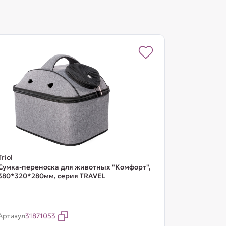
Triol
Сумка-переноска для животных "Комфорт",
380*320*280мм, серия TRAVEL
Артикул
31871053