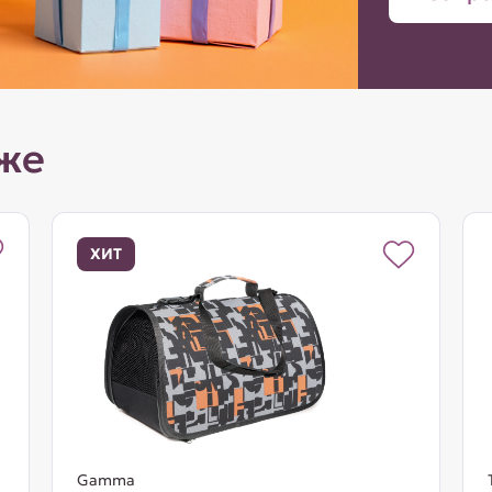
же
ХИТ
Gamma