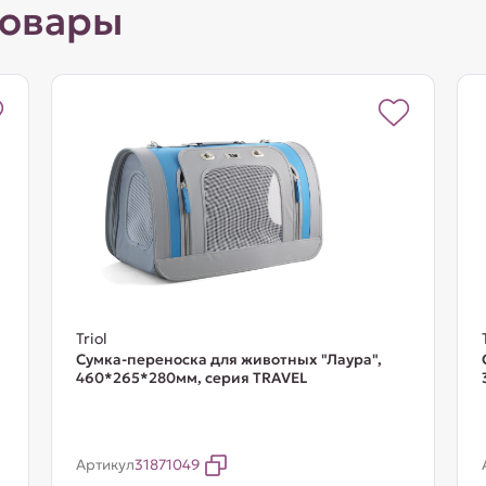
товары
Triol
Сумка-переноска для животных "Лаура",
460*265*280мм, серия TRAVEL
Артикул
31871049