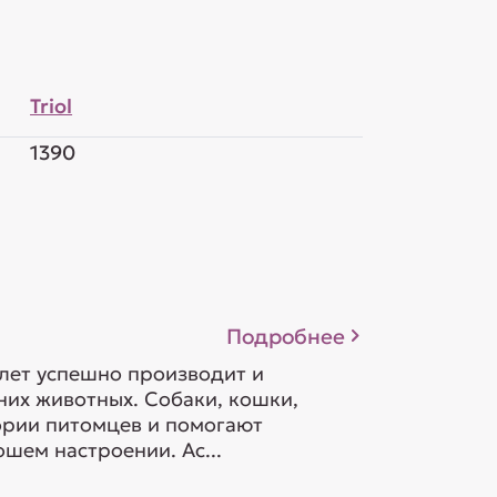
Triol
1390
Подробнее
 лет успешно производит и
их животных. Собаки, кошки,
гории питомцев и помогают
шем настроении. Ас...