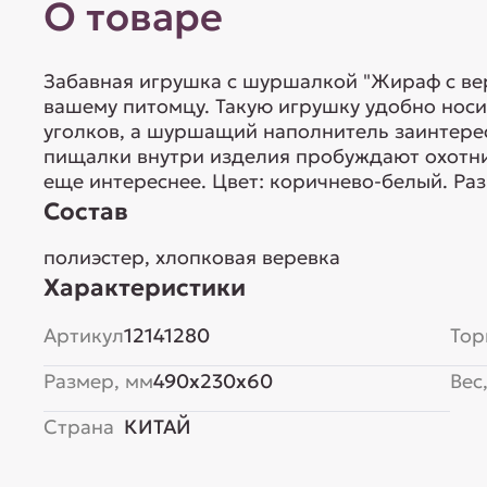
О товаре
Забавная игрушка с шуршалкой "Жираф с ве
вашему питомцу. Такую игрушку удобно носит
уголков, а шуршащий наполнитель заинтерес
пищалки внутри изделия пробуждают охотни
еще интереснее. Цвет: коричнево-белый. Ра
Состав
полиэстер, хлопковая веревка
Характеристики
Артикул
12141280
Тор
Размер, мм
490x230x60
Вес,
Страна
КИТАЙ