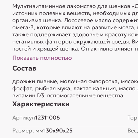
Мультивитаминное лакомство для щенков «Дл
источник полезных веществ, необходимых д
организма щенка. Лососевое масло содерж
омега-3, которые влияют на развитие мозга,
также поддерживает здоровье и красоту кож
негативных факторов окружающей среды. Ви
костей и хрящей щенка. Он активно влияет н
Показать полностью
Состав
дрожжи пивные, молочная сыворотка, мясоко
фосфат, рыбная мука, лактат кальция, масло 
витамин D3, вспомогательные вещества.
Характеристики
Артикул
12311006
Тор
Размер, мм
130x90x25
Вес,