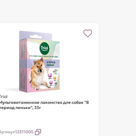
Triol
Мультивитаминное лакомство для собак "В
период линьки", 33г
Артикул
12311005