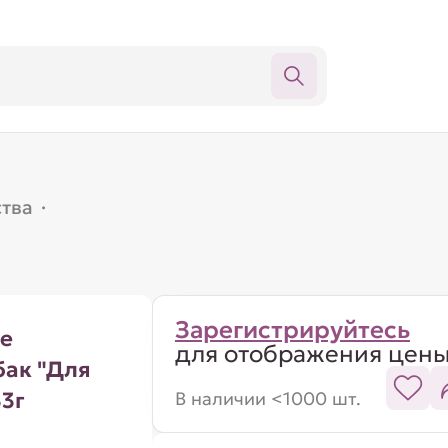
тва
·
Зарегистрируйтесь
е
для отображения цен
бак "Для
33г
В наличии <1000 шт.