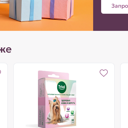
Запро
же