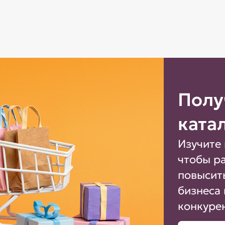
Полу
ката
Изучите 
чтобы р
повысит
бизнеса 
конкуре