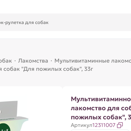
обак
·
Лакомства
·
Мультивитаминные лакомс
 собак "Для пожилых собак", 33г
Мультивитаминно
лакомство для со
пожилых собак", 
Артикул
12311007